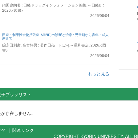
須田史朗著 ; 日経ドラッグインフォメーション編集. -- 日経BP,
2026.<図書>
2026/08/04
回避・制限性食物摂取症(ARFID)の診断と治療 : 児童期から青年・成人
期まで
編永田利彦, 高宮靜男 ; 著作田亮一 [ほか]. -- 星和書店, 2026.<図
書>
2026/08/04
もっと見る
電子ブックリスト
報が存在しません。
いて
|
関連リンク
COPYRIGHT KYORIN UNIVERSITY. ALL 