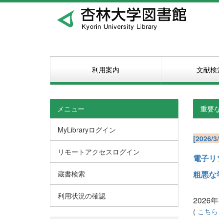
利用案内
文献検
メニュー
重要
MyLibraryログイン
[202
リモートアクセスログイン
電子リ
蔵書検索
粗悪な
利用状況の確認
2026年
(
こち