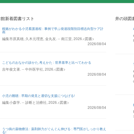
書館新着図書リスト
井の頭図
根拠がわかる小児看護過程 : 事例で学ぶ発達段階別目標志向型ケア計
画
編集市原真穂, 久木元理恵, 金丸友. -- 南江堂, 2026.<図書>
2026/08/04
こどものおなかの診かた,考えかた : 世界基準と比べてわかる
吉年俊文著. -- 中外医学社, 2026.<図書>
2026/08/04
小児の難聴 : 早期の発見と適切な支援につなげる!
編集小森学. -- 診断と治療社, 2026.<図書>
2026/08/04
うつ病の薬物療法 : 薬剤師力がぐんぐん伸びる : 専門医がしっかり教え
る!