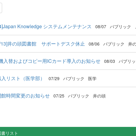
-24]Japan Knowledge システムメンテナンス
08/07
パブリック
・8/13]井の頭図書館 サポートデスク休止
08/06
パブリック
井
機入替およびコピー用ICカード導入のお知らせ
08/03
パブリッ
購入リスト（医学部）
07/29
パブリック
医学
開館時間変更のお知らせ
07/25
パブリック
井の頭
図書リスト