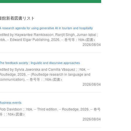
書館新着図書リスト
A research agenda for using generative AI in tourism and hospitality
edited by Haywantee Ramkissoon, Ranjit Singh, Juman Iqbal ;
hbk. -- Edward Elgar Publishing, 2026. -- 巻号等：hbk<図書>
2026/08/04
The feedback society : linguistic and discursive approaches
edited by Sylvia Jaworska and Camilla Vásquez ; : hbk. --
Routledge, 2026. -- (Routledge research in language and
communication). -- 巻号等：: hbk<図書>
2026/08/04
Business events
Rob Davidson ; : hbk. -- Third edition. -- Routledge, 2026. -- 巻号
等：: hbk<図書>
2026/08/04