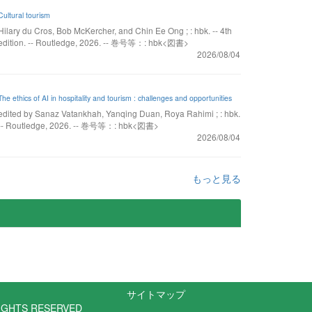
Cultural tourism
Hilary du Cros, Bob McKercher, and Chin Ee Ong ; : hbk. -- 4th
edition. -- Routledge, 2026. -- 巻号等：: hbk<図書>
2026/08/04
The ethics of AI in hospitality and tourism : challenges and opportunities
edited by Sanaz Vatankhah, Yanqing Duan, Roya Rahimi ; : hbk.
-- Routledge, 2026. -- 巻号等：: hbk<図書>
2026/08/04
もっと見る
サイトマップ
RIGHTS RESERVED