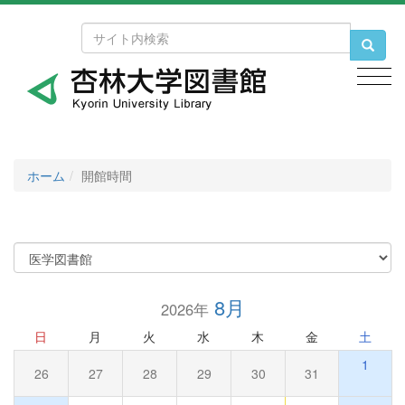
t
t
t
est
est
est
ホーム
開館時間
8月
2026年
日
月
火
水
木
金
土
1
26
27
28
29
30
31