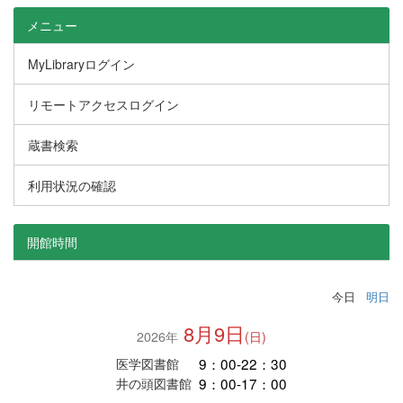
メニュー
MyLibraryログイン
リモートアクセスログイン
蔵書検索
利用状況の確認
開館時間
今日
明日
8月9日
2026年
(日)
9：00-22：30
医学図書館
9：00-17：00
井の頭図書館