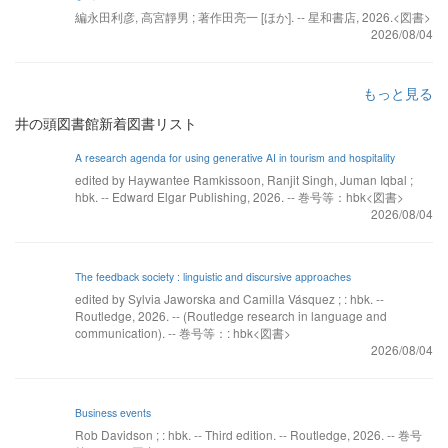
編永田利彦, 高宮靜男 ; 著作田亮一 [ほか]. -- 星和書店, 2026.<図書>
2026/08/04
もっと見る
井の頭図書館新着図書リスト
A research agenda for using generative AI in tourism and hospitality
edited by Haywantee Ramkissoon, Ranjit Singh, Juman Iqbal ;
hbk. -- Edward Elgar Publishing, 2026. -- 巻号等：hbk<図書>
2026/08/04
The feedback society : linguistic and discursive approaches
edited by Sylvia Jaworska and Camilla Vásquez ; : hbk. --
Routledge, 2026. -- (Routledge research in language and
communication). -- 巻号等：: hbk<図書>
2026/08/04
Business events
Rob Davidson ; : hbk. -- Third edition. -- Routledge, 2026. -- 巻号