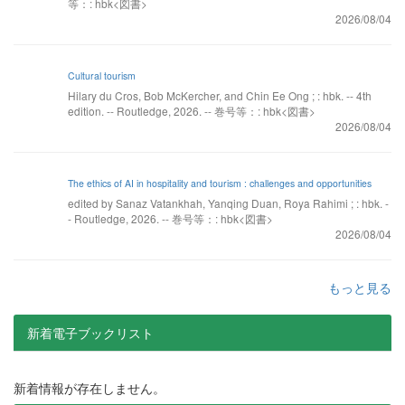
等：: hbk<図書>
2026/08/04
Cultural tourism
Hilary du Cros, Bob McKercher, and Chin Ee Ong ; : hbk. -- 4th
edition. -- Routledge, 2026. -- 巻号等：: hbk<図書>
2026/08/04
The ethics of AI in hospitality and tourism : challenges and opportunities
edited by Sanaz Vatankhah, Yanqing Duan, Roya Rahimi ; : hbk. -
- Routledge, 2026. -- 巻号等：: hbk<図書>
2026/08/04
もっと見る
新着電子ブックリスト
新着情報が存在しません。