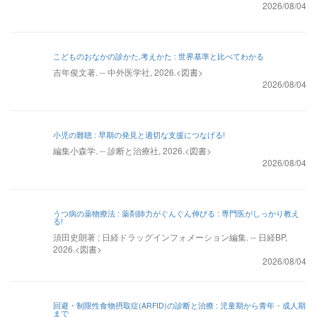
2026/08/04
こどものおなかの診かた,考えかた : 世界基準と比べてわかる
吉年俊文著. -- 中外医学社, 2026.<図書>
2026/08/04
小児の難聴 : 早期の発見と適切な支援につなげる!
編集小森学. -- 診断と治療社, 2026.<図書>
2026/08/04
うつ病の薬物療法 : 薬剤師力がぐんぐん伸びる : 専門医がしっかり教え
る!
須田史朗著 ; 日経ドラッグインフォメーション編集. -- 日経BP,
2026.<図書>
2026/08/04
回避・制限性食物摂取症(ARFID)の診断と治療 : 児童期から青年・成人期
まで