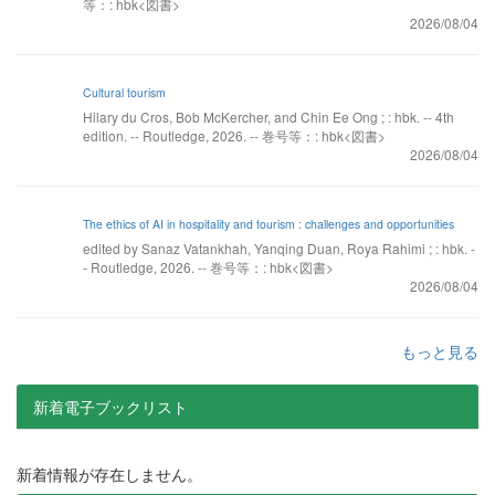
等：: hbk<図書>
2026/08/04
Cultural tourism
Hilary du Cros, Bob McKercher, and Chin Ee Ong ; : hbk. -- 4th
edition. -- Routledge, 2026. -- 巻号等：: hbk<図書>
2026/08/04
The ethics of AI in hospitality and tourism : challenges and opportunities
edited by Sanaz Vatankhah, Yanqing Duan, Roya Rahimi ; : hbk. -
- Routledge, 2026. -- 巻号等：: hbk<図書>
2026/08/04
もっと見る
新着電子ブックリスト
新着情報が存在しません。