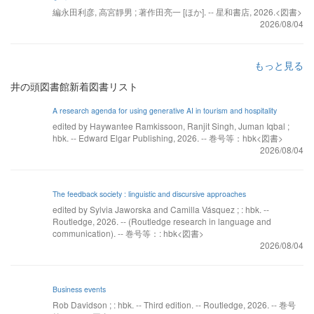
編永田利彦, 高宮靜男 ; 著作田亮一 [ほか]. -- 星和書店, 2026.<図書>
2026/08/04
もっと見る
井の頭図書館新着図書リスト
A research agenda for using generative AI in tourism and hospitality
edited by Haywantee Ramkissoon, Ranjit Singh, Juman Iqbal ;
hbk. -- Edward Elgar Publishing, 2026. -- 巻号等：hbk<図書>
2026/08/04
The feedback society : linguistic and discursive approaches
edited by Sylvia Jaworska and Camilla Vásquez ; : hbk. --
Routledge, 2026. -- (Routledge research in language and
communication). -- 巻号等：: hbk<図書>
2026/08/04
Business events
Rob Davidson ; : hbk. -- Third edition. -- Routledge, 2026. -- 巻号