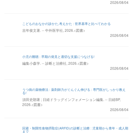
2026/08/04
こどものおなかの診かた,考えかた : 世界基準と比べてわかる
吉年俊文著. -- 中外医学社, 2026.<図書>
2026/08/04
小児の難聴 : 早期の発見と適切な支援につなげる!
編集小森学. -- 診断と治療社, 2026.<図書>
2026/08/04
うつ病の薬物療法 : 薬剤師力がぐんぐん伸びる : 専門医がしっかり教え
る!
須田史朗著 ; 日経ドラッグインフォメーション編集. -- 日経BP,
2026.<図書>
2026/08/04
回避・制限性食物摂取症(ARFID)の診断と治療 : 児童期から青年・成人期
まで