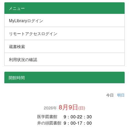
メニュー
MyLibraryログイン
リモートアクセスログイン
蔵書検索
利用状況の確認
開館時間
今日
明日
8月9日
2026年
(日)
9：00-22：30
医学図書館
9：00-17：00
井の頭図書館