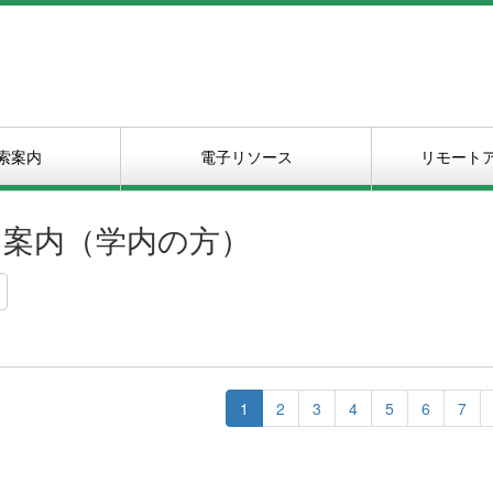
索案内
電子リソース
リモート
用案内（学内の方）
1
2
3
4
5
6
7